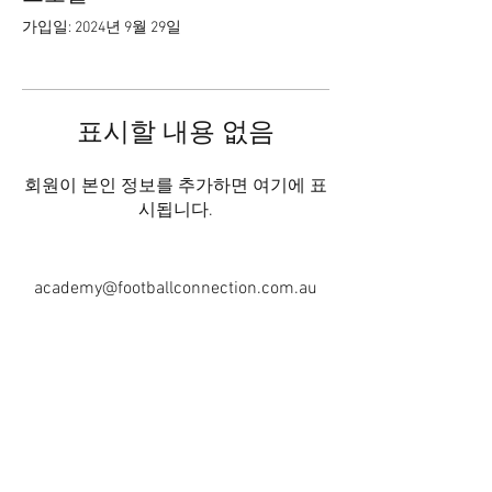
가입일: 2024년 9월 29일
표시할 내용 없음
회원이 본인 정보를 추가하면 여기에 표
시됩니다.
academy@footballconnection.com.au
BRISBANE
15 Ismaeel Cct, Kuraby, QLD 4112 Australia
+61 402 165 369
SYDNEY
518 / 1 Kingfisher St, Lidcombe NSW 2141
Australia
+61 452 381 338