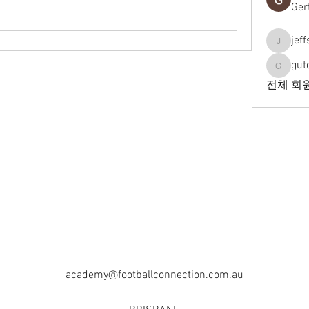
Ger
jef
jeffseals
gut
gutopti
전체 회원
academy@footballconnection.com.au