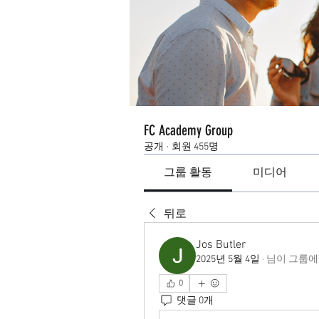
FC Academy Group
공개
·
회원 455명
그룹 활동
미디어
뒤로
Jos Butler
2025년 5월 4일
·
님이 그룹에
0
댓글 0개