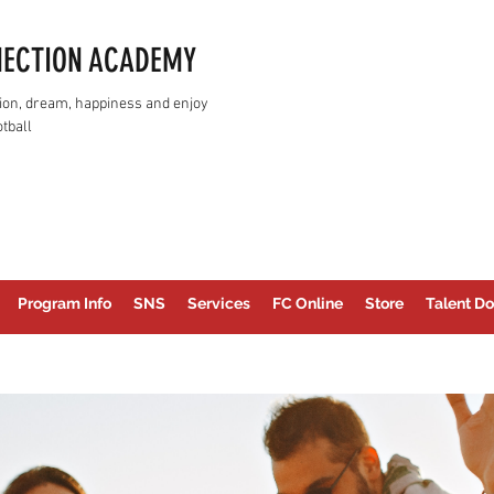
NECTION ACADEMY
assion, dream, happiness and enjoy
tball
Program Info
SNS
Services
FC Online
Store
Talent Do