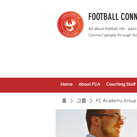
FOOTBALL CON
All about football life - p
Connect people through foo
Home
About FCA
Coaching Staff
홈
그룹
FC Academy Group