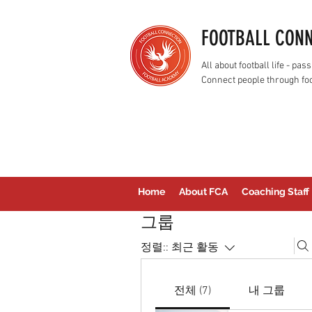
FOOTBALL CON
All about football life - p
Connect people through foo
Home
About FCA
Coaching Staff
그룹
정렬::
최근 활동
전체 (7)
내 그룹